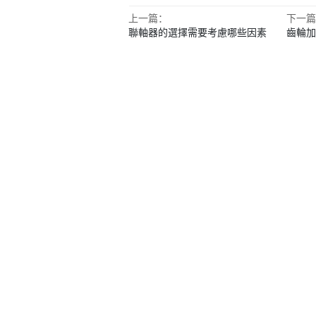
上一篇：
下一篇
聯軸器的選擇需要考慮哪些因素
齒輪加